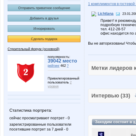
1 комплиментов в гостевой 
Отправить приватное сообщение
Lichtlana
23.01.20
Добавить в друзья
Привет! я рекоменд
подробную техниче
Игнорировать
тел. 412-28-57
офис находится по а
Сделать подарок
Вы не авторизованы! Чтоб
Строительный форум (основной)
популярность:
39042 место
рейтинг
462
?
Метки лидеров
Привилегированный
пользователь
2
уровня
Интервью (33)
Статистика портрета:
сейчас просматривают портрет - 0
Заходим состоит в
к
зарегистрированные пользователи
посетившие портрет за 7 дней - 0
Pe